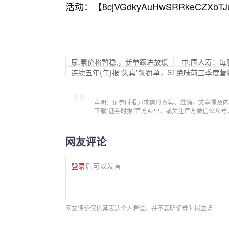
活动：【
8cjVGdkyAuHwSRRkeCZXbTJ
尿.素价格暂稳,，新单跟进放缓
中:国人寿：每
连续五年{年}报“失真”领罚单，ST绝味前三季度
声明：证券时报力求信息真实、准确，文章提及内
下载“证券时报”官方APP，或关注官方微信公众
网友评论
登录
后可以发言
网友评论仅供其表达个人看法，并不表明证券时报立场