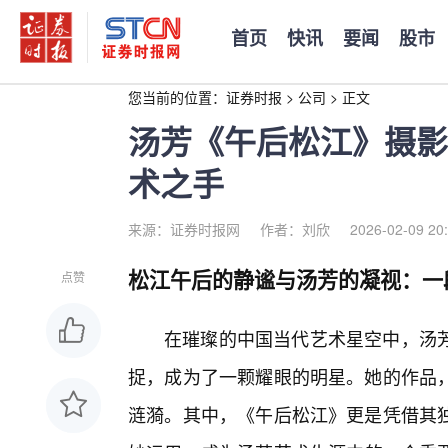
首页
快讯
要闻
股市
您当前的位置：
证券时报
>
公司
>
正文
汤芳《午后松江》摄影
术之手
来源：证券时报网
作者：刘欣
2026-02-09 20
松江午后的静谧与汤芳的凝视：一
点赞
在璀璨的中国当代艺术星空中，汤芳
捉，成为了一颗耀眼的明星。她的作品，
涟漪。其中，《午后松江》更是凭借其