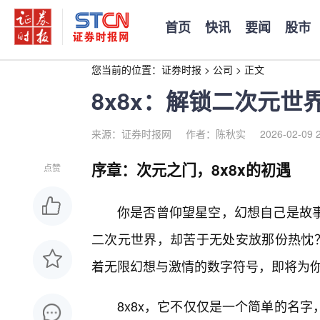
首页
快讯
要闻
股市
您当前的位置：
证券时报
>
公司
>
正文
8x8x：解锁二次元世
来源：证券时报网
作者：陈秋实
2026-02-09 
序章：次元之门，8x8x的初遇
点赞
你是否曾仰望星空，幻想自己是故
二次元世界，却苦于无处安放那份热忱？
着无限幻想与激情的数字符号，即将为你
8x8x，它不仅仅是一个简单的名