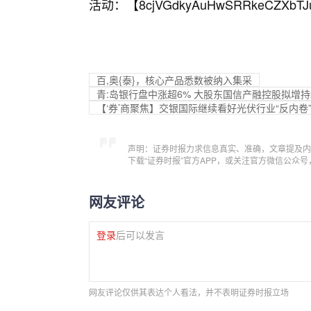
活动：【
8cjVGdkyAuHwSRRkeCZXbTJ
百,奥{泰}，核心产品悉数被纳入集采
青:岛银行盘中涨超6% 大股东国信产融控股拟增持2.
【‘券’商聚焦】交银国际继续看好光伏行业“反内卷
声明：证券时报力求信息真实、准确，文章提及内
下载“证券时报”官方APP，或关注官方微信公众
网友评论
登录
后可以发言
网友评论仅供其表达个人看法，并不表明证券时报立场