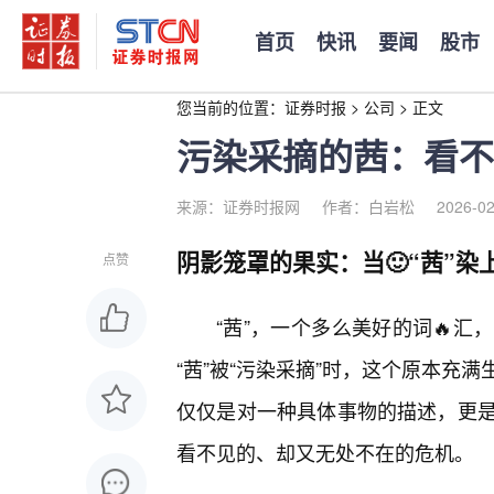
首页
快讯
要闻
股市
您当前的位置：
证券时报
>
公司
>
正文
污染采摘的茜：看不
来源：证券时报网
作者：白岩松
2026-02
阴影笼罩的果实：当🙂“茜”染
点赞
“茜”，一个多么美好的词🔥
“茜”被“污染采摘”时，这个原本充
仅仅是对一种具体事物的描述，更是
看不见的、却又无处不在的危机。