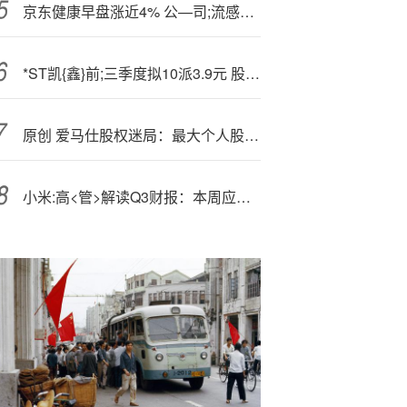
京东健康早盘涨近4% 公—司;流感检测试剂及儿童感冒药品需求高增
*ST凯{鑫}前;三季度拟10派3.9元 股权登记日为11月24日
原创 爱马仕股权迷局：最大个人股东,出局，百亿股权离奇失踪｜贵圈
小米:高<管>解读Q3财报：本周应可提前完成“超35万台汽车交付”的目标