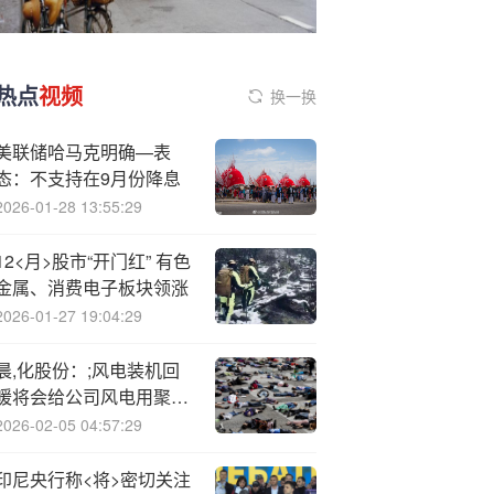
热点
视频
换一换
美联储哈马克明确—表
态：不支持在9月份降息
2026-01-28 13:55:29
12<月>股市“开门红” 有色
金属、消费电子板块领涨
2026-01-27 19:04:29
晨,化股份：;风电装机回
暖将会给公司风电用聚醚
胺带来积极影响
2026-02-05 04:57:29
印尼央行称<将>密切关注