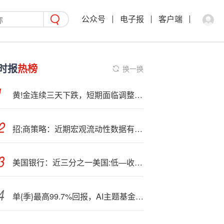
公众号
电子报
客户端
时报
热榜
换一换
黄!金连续三天下跌，短期面临调整需求，中期多头趋势不改
招;商策略：近期宏观流动性数据有哪些改善？
美国银行：近三分之一美国:低—收入家庭陷入“月光”困境
单{季}最高99.7%回报，AI主题基金三季度强势领跑！绩优基金经理任桀、冯炉丹齐发风险警示